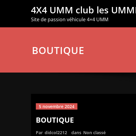
Aller
4X4 UMM club les UMM
au
contenu
Site de passion véhicule 4×4 UMM
BOUTIQUE
5 novembre 2024
BOUTIQUE
Par
didcol2212
dans
Non classé