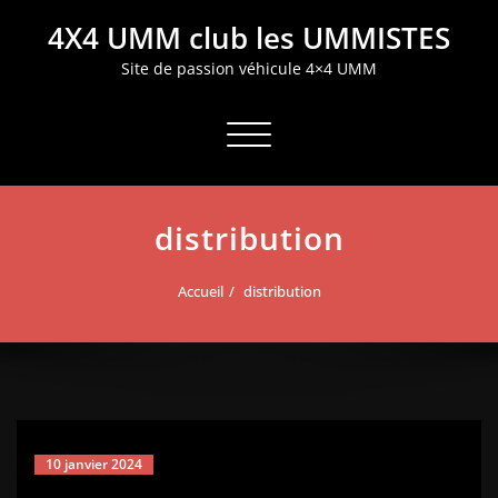
Aller
4X4 UMM club les UMMISTES
au
contenu
Site de passion véhicule 4×4 UMM
Afficher/masquer la navigation
distribution
Accueil
distribution
10 janvier 2024