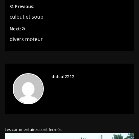
Previous:
Navigation
culbut et soup
de
Next:
l’article
divers moteur
didcol2212
Les commentaires sont fermés.