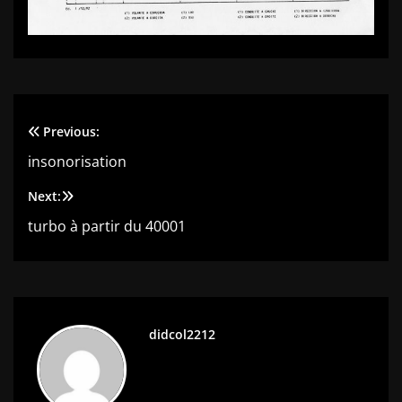
Previous:
Navigation
insonorisation
de
Next:
l’article
turbo à partir du 40001
didcol2212