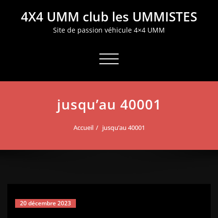
Aller
4X4 UMM club les UMMISTES
au
contenu
Site de passion véhicule 4×4 UMM
Afficher/masquer la navigation
jusqu’au 40001
Accueil
jusqu’au 40001
20 décembre 2023