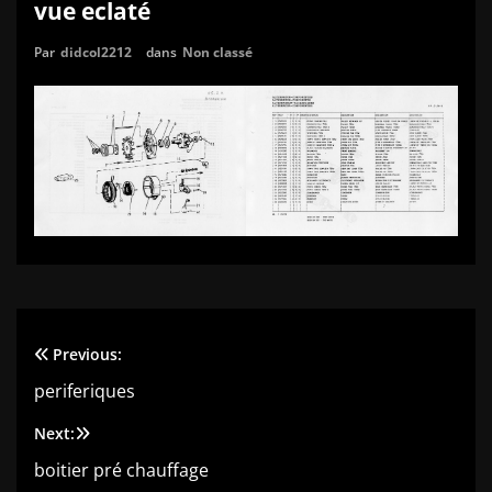
vue eclaté
Par
didcol2212
dans
Non classé
Previous:
Navigation
periferiques
de
Next:
l’article
boitier pré chauffage