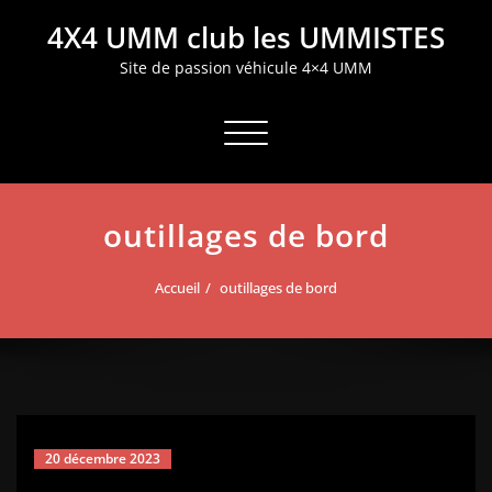
Aller
4X4 UMM club les UMMISTES
au
contenu
Site de passion véhicule 4×4 UMM
Afficher/masquer la navigation
outillages de bord
Accueil
outillages de bord
20 décembre 2023