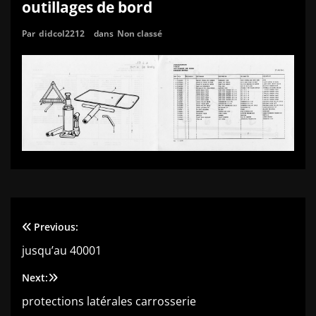
outillages de bord
Par
didcol2212
dans
Non classé
Previous:
Navigation
jusqu’au 40001
de
Next:
l’article
protections latérales carrosserie