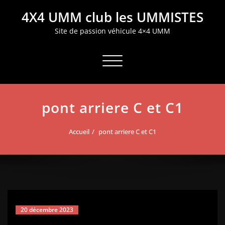
Aller
4X4 UMM club les UMMISTES
au
contenu
Site de passion véhicule 4×4 UMM
Afficher/masquer la navigation
pont arriere C et C1
Accueil
pont arriere C et C1
20 décembre 2023