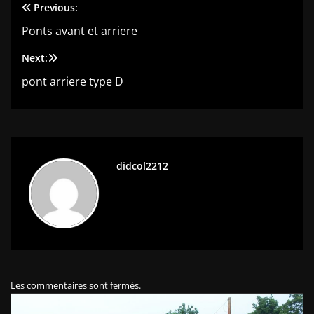
Previous:
Navigation
Ponts avant et arriere
de
Next:
l’article
pont arriere type D
didcol2212
Les commentaires sont fermés.