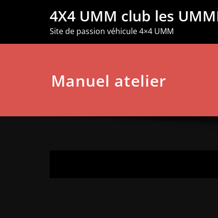
Aller
4X4 UMM club les UMM
au
contenu
Site de passion véhicule 4×4 UMM
Manuel atelier