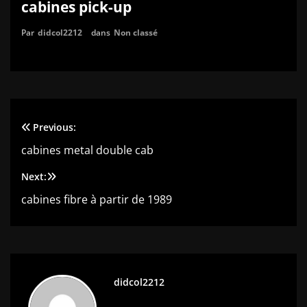
cabines pick-up
Par
didcol2212
dans
Non classé
Previous:
Navigation
cabines metal double cab
de
Next:
l’article
cabines fibre à partir de 1989
didcol2212