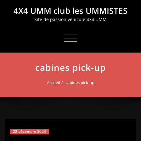
Aller
4X4 UMM club les UMMISTES
au
contenu
Site de passion véhicule 4×4 UMM
Afficher/masquer la navigation
cabines pick-up
Accueil
cabines pick-up
22 décembre 2023