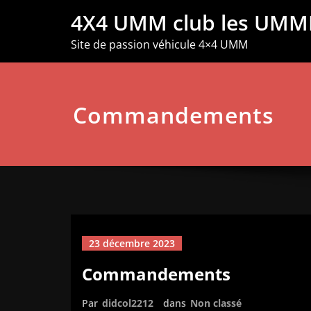
Aller
4X4 UMM club les UMM
au
contenu
Site de passion véhicule 4×4 UMM
Commandements
23 décembre 2023
Commandements
Par
didcol2212
dans
Non classé