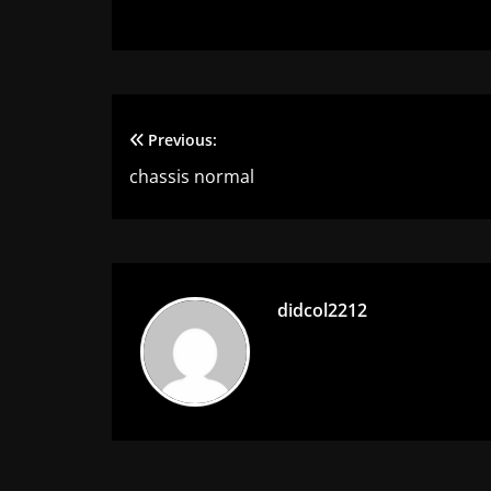
Previous:
Navigation
chassis normal
de
l’article
didcol2212