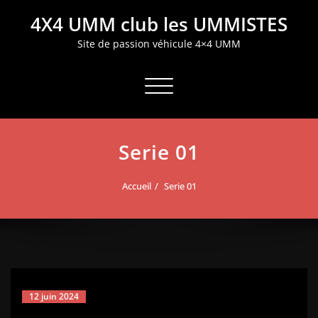
Aller
4X4 UMM club les UMMISTES
au
contenu
Site de passion véhicule 4×4 UMM
Afficher/masquer la navigation
Serie 01
Accueil
Serie 01
12 juin 2024