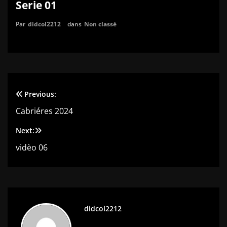
Serie 01
Par
didcol2212
dans
Non classé
Previous:
Navigation
Cabriéres 2024
de
Next:
l’article
vidèo 06
didcol2212