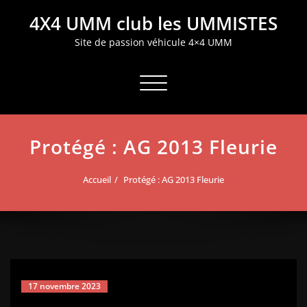
Aller
4X4 UMM club les UMMISTES
au
contenu
Site de passion véhicule 4×4 UMM
Afficher/masquer la navigation
Protégé : AG 2013 Fleurie
Accueil
Protégé : AG 2013 Fleurie
17 novembre 2023