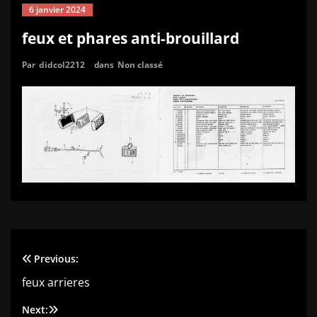
6 janvier 2024
feux et phares anti-brouillard
Par
didcol2212
dans
Non classé
Previous:
Navigation
feux arrieres
de
Next: