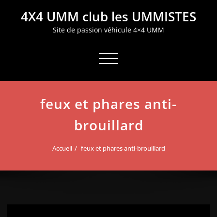
Aller
4X4 UMM club les UMMISTES
au
contenu
Site de passion véhicule 4×4 UMM
Afficher/masquer la navigation
feux et phares anti-
brouillard
Accueil
feux et phares anti-brouillard