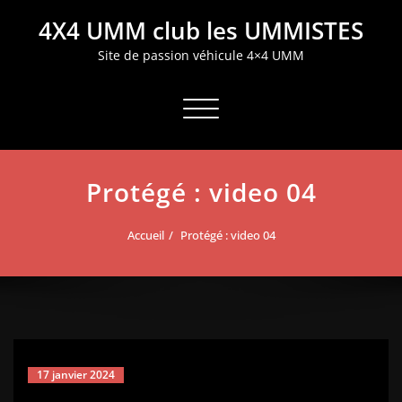
Aller
4X4 UMM club les UMMISTES
au
contenu
Site de passion véhicule 4×4 UMM
Afficher/masquer la navigation
Protégé : video 04
Accueil
Protégé : video 04
17 janvier 2024