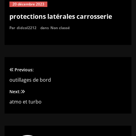
20 décembre 2023
protections latérales carrosserie
Par
didcol2212
dans
Non classé
Previous:
Navigation
outillages de bord
de
Next:
l’article
atmo et turbo