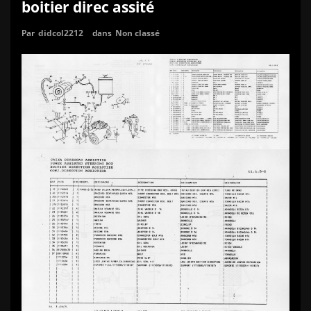
boitier direc assité
Par
didcol2212
dans
Non classé