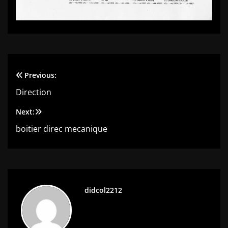
Previous:
Navigation
Direction
de
Next:
l’article
boitier direc mecanique
didcol2212