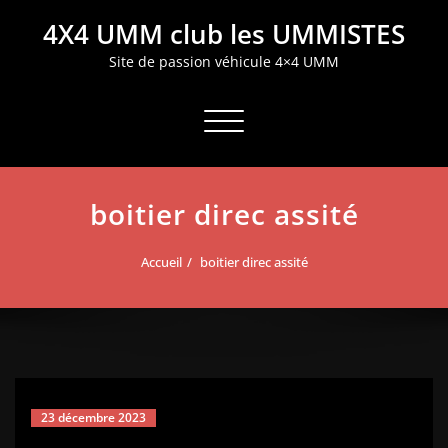
Aller
4X4 UMM club les UMMISTES
au
contenu
Site de passion véhicule 4×4 UMM
Afficher/masquer la navigation
boitier direc assité
Accueil
boitier direc assité
23 décembre 2023