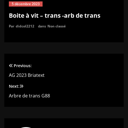
5 décembre 2023
Boite à vit – trans -arb de trans
Par
didcol2212
dans
Non classé
Previous:
Navigation
AG 2023 Briatext
de
Next:
l’article
Arbre de trans G88