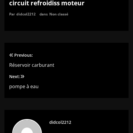
circuit refroidiss moteur
Par
didcol2212
dans
Non classé
Previous:
Navigation
Réservoir carburant
de
Next:
l’article
pompe à eau
didcol2212