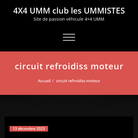
Aller
4X4 UMM club les UMMISTES
au
contenu
Site de passion véhicule 4×4 UMM
Afficher/masquer la navigation
circuit refroidiss moteur
Accueil
circuit refroidiss moteur
13 décembre 2023