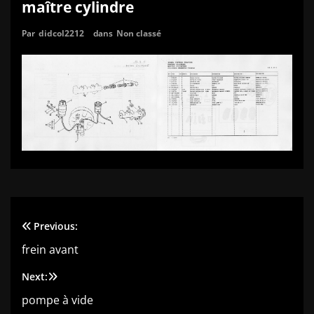
maître cylindre
Par
didcol2212
dans
Non classé
Previous:
Navigation
frein avant
de
Next:
l’article
pompe à vide