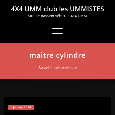
Aller
4X4 UMM club les UMMISTES
au
contenu
Site de passion véhicule 4×4 UMM
Afficher/masquer la navigation
maître cylindre
Accueil
maître cylindre
8 janvier 2024