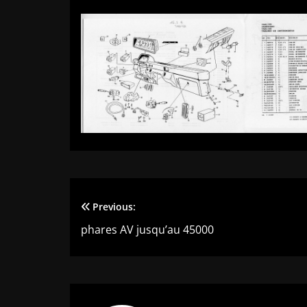
Previous:
Navigation
phares AV jusqu’au 45000
de
l’article