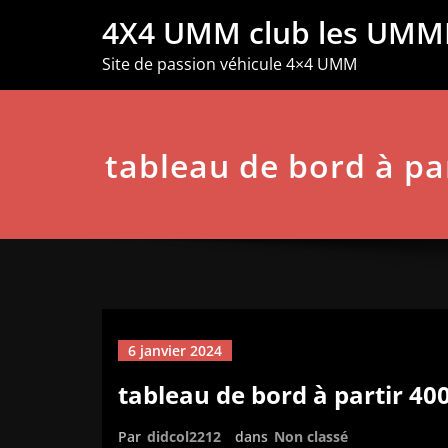
Aller
4X4 UMM club les UMM
au
contenu
Site de passion véhicule 4×4 UMM
tableau de bord à pa
6 janvier 2024
tableau de bord à partir 40
Par
didcol2212
dans
Non classé