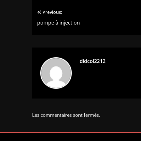
Previous:
Navigation
pompe à injection
de
l’article
didcol2212
Les commentaires sont fermés.