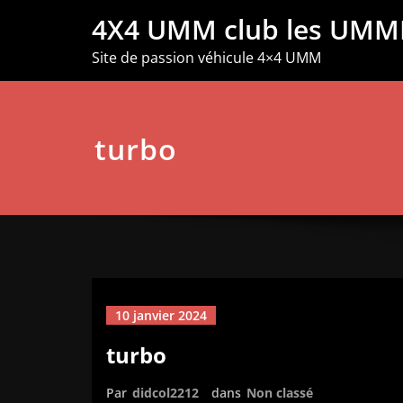
Aller
4X4 UMM club les UMM
au
contenu
Site de passion véhicule 4×4 UMM
turbo
10 janvier 2024
turbo
Par
didcol2212
dans
Non classé