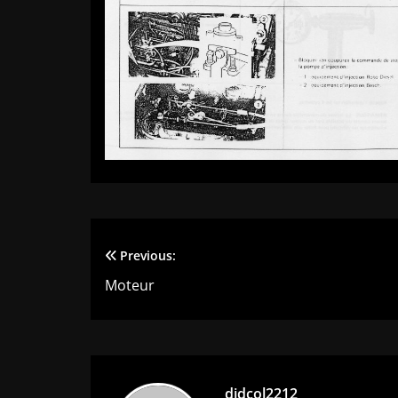
Previous:
Navigation
Moteur
de
l’article
didcol2212