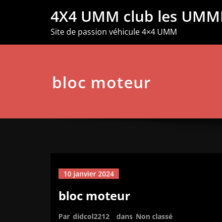
Aller
4X4 UMM club les UMM
au
contenu
Site de passion véhicule 4×4 UMM
bloc moteur
10 janvier 2024
bloc moteur
Par
didcol2212
dans
Non classé