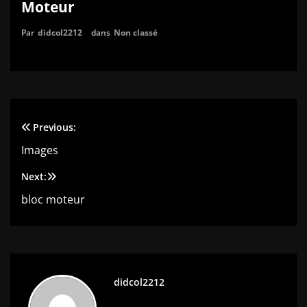
Moteur
Par
didcol2212
dans
Non classé
Previous:
Navigation
Images
de
Next:
l’article
bloc moteur
didcol2212