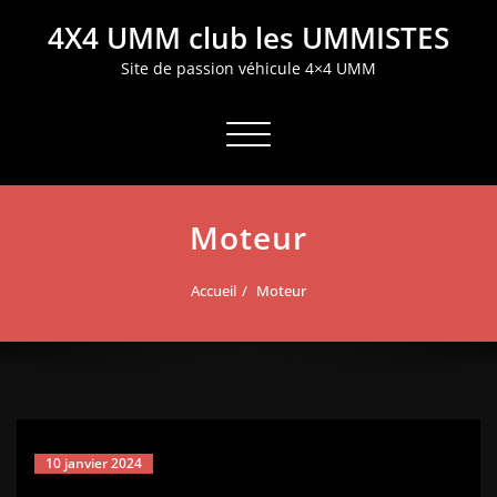
Aller
4X4 UMM club les UMMISTES
au
contenu
Site de passion véhicule 4×4 UMM
Afficher/masquer la navigation
Moteur
Accueil
Moteur
10 janvier 2024