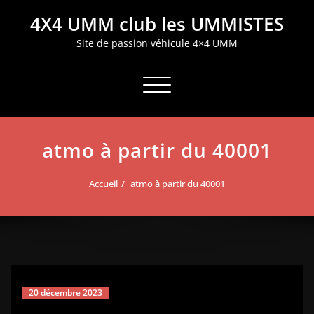
Aller
4X4 UMM club les UMMISTES
au
contenu
Site de passion véhicule 4×4 UMM
Afficher/masquer la navigation
atmo à partir du 40001
Accueil
atmo à partir du 40001
20 décembre 2023