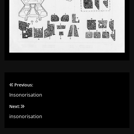
Previous:
Navigation
Insonorisation
de
Next:
l’article
insonorisation