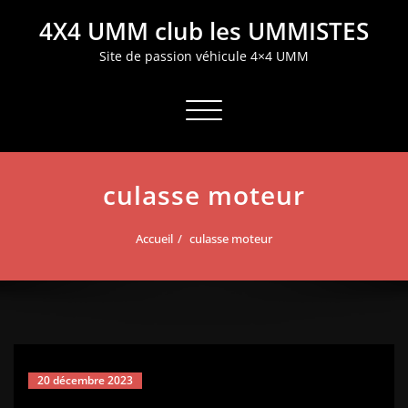
Aller
4X4 UMM club les UMMISTES
au
contenu
Site de passion véhicule 4×4 UMM
Afficher/masquer la navigation
culasse moteur
Accueil
culasse moteur
20 décembre 2023