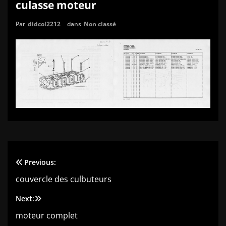
culasse moteur
Par
didcol2212
dans
Non classé
Previous:
Navigation
couvercle des culbuteurs
de
Next:
l’article
moteur complet