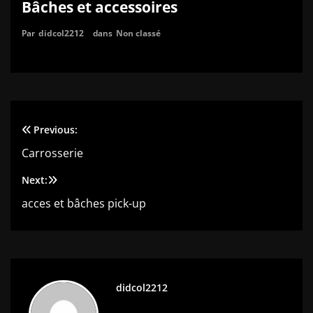
Bâches et accessoires
Par
didcol2212
dans
Non classé
Previous:
Navigation
Carrosserie
de
Next:
l’article
acces et bâches pick-up
didcol2212