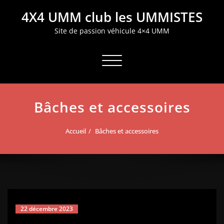
Aller
4X4 UMM club les UMMISTES
au
contenu
Site de passion véhicule 4×4 UMM
Afficher/masquer la navigation
Bâches et accessoires
Accueil
Bâches et accessoires
22 décembre 2023