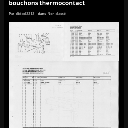
bouchons thermocontact
Par
didcol2212
dans
Non classé