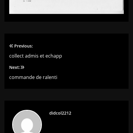
Previous:
Navigation
collect admis et echapp
de
Next:
l’article
commande de ralenti
didcol2212