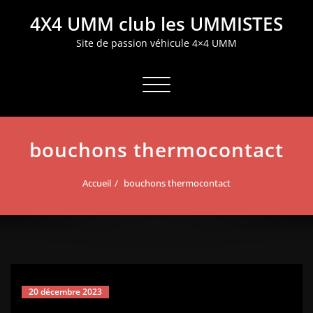
Aller
4X4 UMM club les UMMISTES
au
contenu
Site de passion véhicule 4×4 UMM
Afficher/masquer la navigation
bouchons thermocontact
Accueil
bouchons thermocontact
20 décembre 2023