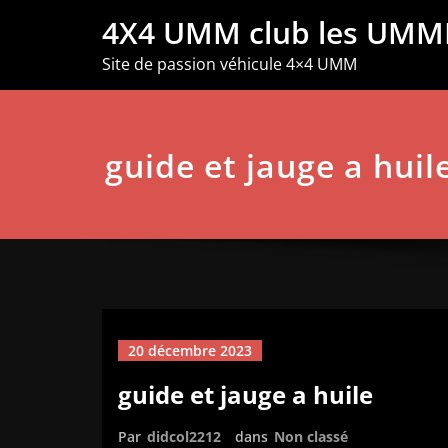
Aller
4X4 UMM club les UMM
au
contenu
Site de passion véhicule 4×4 UMM
guide et jauge a huil
20 décembre 2023
guide et jauge a huile
Par
didcol2212
dans
Non classé