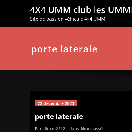
Aller
4X4 UMM club les UMM
au
contenu
Site de passion véhicule 4×4 UMM
porte laterale
22 décembre 2023
porte laterale
Par
didcol2212
dans
Non classé