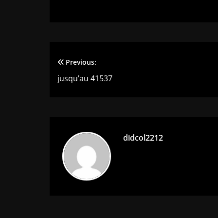
Previous:
Navigation
jusqu’au 41537
de
l’article
didcol2212