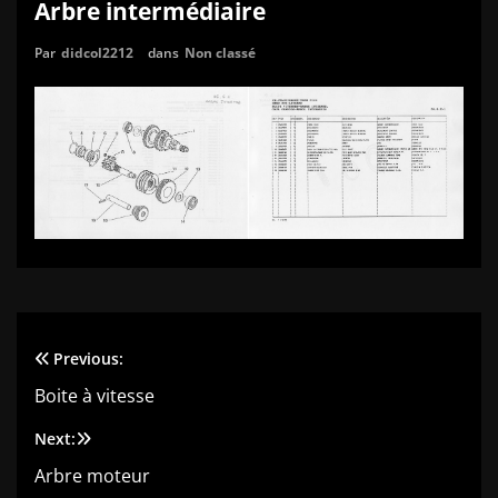
Arbre intermédiaire
Par
didcol2212
dans
Non classé
Previous:
Navigation
Boite à vitesse
de
Next:
l’article
Arbre moteur