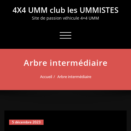
Aller
4X4 UMM club les UMMISTES
au
contenu
Site de passion véhicule 4×4 UMM
Afficher/masquer la navigation
Arbre intermédiaire
Accueil
Arbre intermédiaire
5 décembre 2023