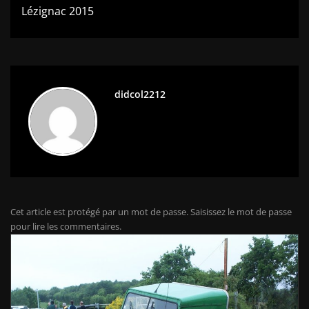
l’article
Lézignac 2015
didcol2212
Cet article est protégé par un mot de passe. Saisissez le mot de passe
pour lire les commentaires.