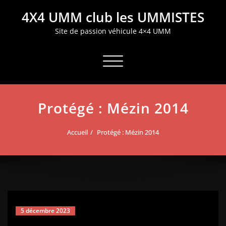
Aller
4X4 UMM club les UMMISTES
au
contenu
Site de passion véhicule 4×4 UMM
Afficher/masquer la navigation
Protégé : Mézin 2014
Accueil
Protégé : Mézin 2014
5 décembre 2023