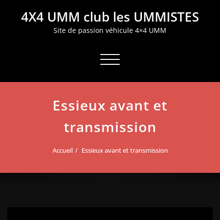
Aller
4X4 UMM club les UMMISTES
au
contenu
Site de passion véhicule 4×4 UMM
Afficher/masquer la navigation
Essieux avant et
transmission
Accueil
Essieux avant et transmission