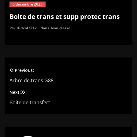
5 décembre 2023
Boite de trans et supp protec trans
Par
didcol2212
dans
Non classé
Previous:
Navigation
Arbre de trans G88
de
Next:
l’article
Boite de transfert