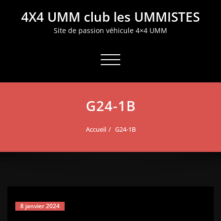
Aller
4X4 UMM club les UMMISTES
au
contenu
Site de passion véhicule 4×4 UMM
Afficher/masquer la navigation
G24-1B
Accueil
G24-1B
8 janvier 2024