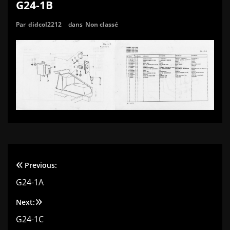
G24-1B
Par
didcol2212
dans
Non classé
Previous:
Navigation
G24-1A
de
Next:
l’article
G24-1C