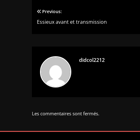
Previous:
Navigation
Essieux avant et transmission
de
l’article
didcol2212
Les commentaires sont fermés.