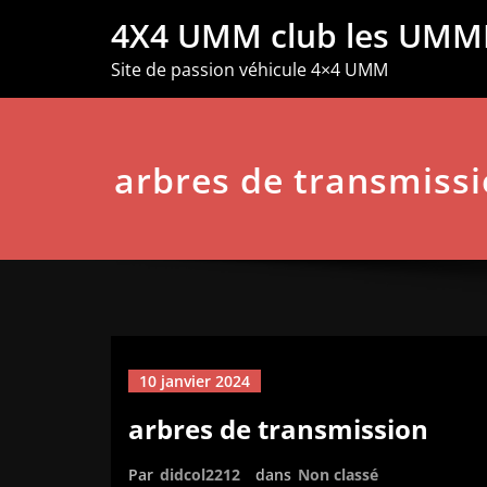
Aller
4X4 UMM club les UMM
au
contenu
Site de passion véhicule 4×4 UMM
arbres de transmiss
10 janvier 2024
arbres de transmission
Par
didcol2212
dans
Non classé