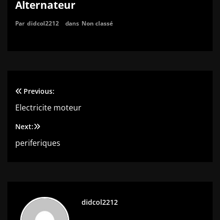
Alternateur
Par
didcol2212
dans
Non classé
Previous:
Navigation
Electricite moteur
de
Next:
l’article
periferiques
didcol2212