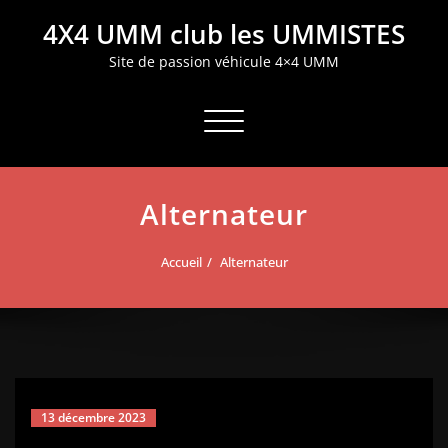
Aller
4X4 UMM club les UMMISTES
au
contenu
Site de passion véhicule 4×4 UMM
Afficher/masquer la navigation
Alternateur
Accueil
Alternateur
13 décembre 2023