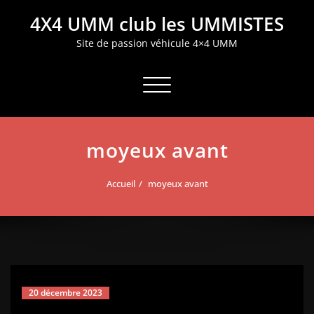
Aller
4X4 UMM club les UMMISTES
au
contenu
Site de passion véhicule 4×4 UMM
Afficher/masquer la navigation
moyeux avant
Accueil
moyeux avant
20 décembre 2023