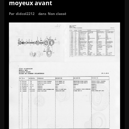
moyeux avant
Par
didcol2212
dans
Non classé