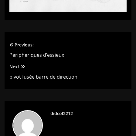
Previous:
Navigation
Peripheriques d’essieux
de
Next:
l’article
pivot fusée barre de direction
didcol2212