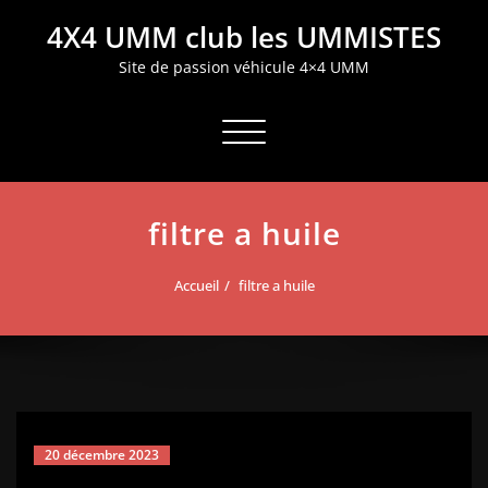
Aller
4X4 UMM club les UMMISTES
au
contenu
Site de passion véhicule 4×4 UMM
Afficher/masquer la navigation
filtre a huile
Accueil
filtre a huile
20 décembre 2023