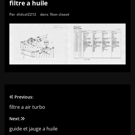
filtre a huile
Par
didcol2212
dans
Non classé
Previous:
Navigation
filtre a air turbo
de
Next:
l’article
guide et jauge a huile