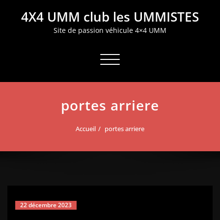
Aller
4X4 UMM club les UMMISTES
au
contenu
Site de passion véhicule 4×4 UMM
Afficher/masquer la navigation
portes arriere
Accueil
portes arriere
22 décembre 2023