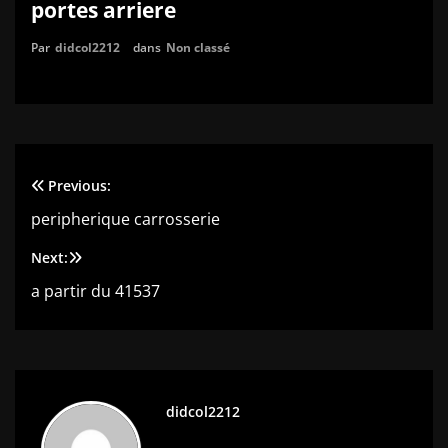
portes arriere
Par
didcol2212
dans
Non classé
Previous:
Navigation
peripherique carrosserie
de
Next:
l’article
a partir du 41537
didcol2212