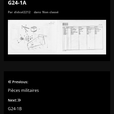
G24-1A
Par
didcol2212
dans
Non classé
Previous:
Navigation
Pièces militaires
de
Next:
l’article
G24-1B