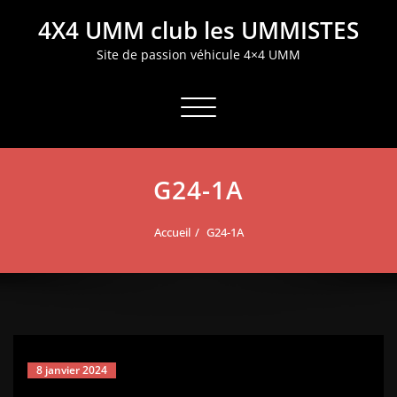
Aller
4X4 UMM club les UMMISTES
au
contenu
Site de passion véhicule 4×4 UMM
Afficher/masquer la navigation
G24-1A
Accueil
G24-1A
8 janvier 2024