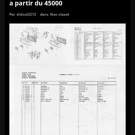
a partir du 45000
Par
didcol2212
dans
Non classé