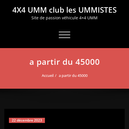
Aller
4X4 UMM club les UMMISTES
au
contenu
Site de passion véhicule 4×4 UMM
Afficher/masquer la navigation
a partir du 45000
Accueil
a partir du 45000
22 décembre 2023