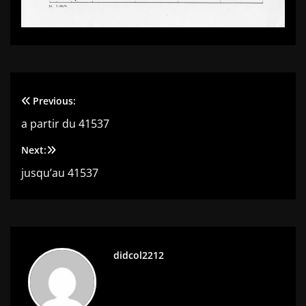
Previous:
Navigation
a partir du 41537
de
Next:
l’article
jusqu’au 41537
didcol2212