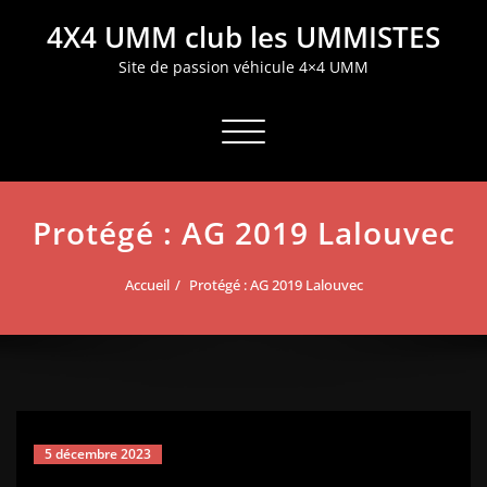
Aller
4X4 UMM club les UMMISTES
au
contenu
Site de passion véhicule 4×4 UMM
Afficher/masquer la navigation
Protégé : AG 2019 Lalouvec
Accueil
Protégé : AG 2019 Lalouvec
5 décembre 2023