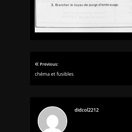
Previous:
Navigation
chéma et fusibles
de
l’article
didcol2212