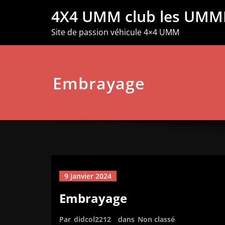
Aller
4X4 UMM club les UMM
au
contenu
Site de passion véhicule 4×4 UMM
Embrayage
9 janvier 2024
Embrayage
Par
didcol2212
dans
Non classé