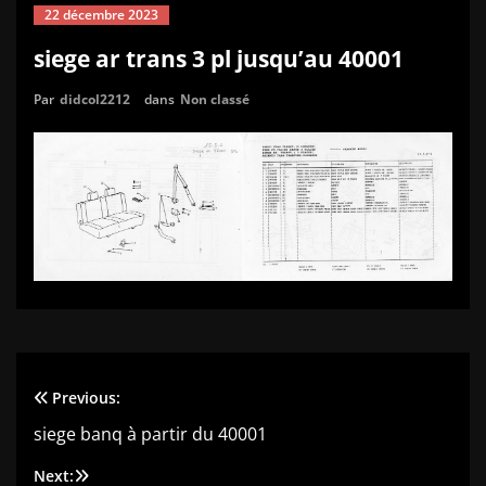
22 décembre 2023
siege ar trans 3 pl jusqu’au 40001
Par
didcol2212
dans
Non classé
Previous:
Navigation
siege banq à partir du 40001
de
Next: