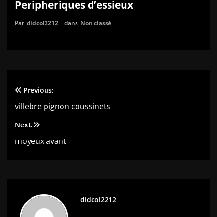
Peripheriques d’essieux
Par
didcol2212
dans
Non classé
Previous:
Navigation
villebre pignon coussinets
de
Next:
l’article
moyeux avant
didcol2212