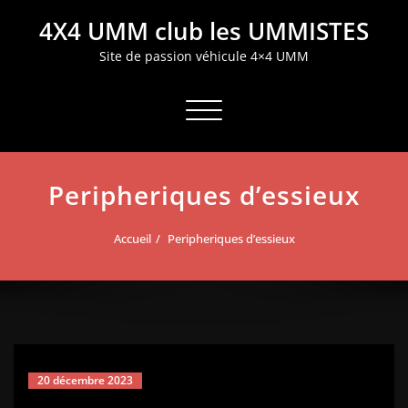
Aller
4X4 UMM club les UMMISTES
au
contenu
Site de passion véhicule 4×4 UMM
Afficher/masquer la navigation
Peripheriques d’essieux
Accueil
Peripheriques d’essieux
20 décembre 2023