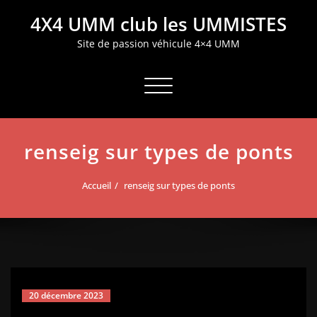
Aller
4X4 UMM club les UMMISTES
au
contenu
Site de passion véhicule 4×4 UMM
Afficher/masquer la navigation
renseig sur types de ponts
Accueil
renseig sur types de ponts
20 décembre 2023