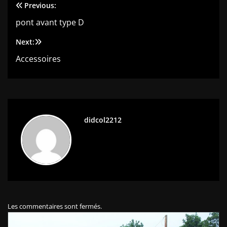
Previous:
Navigation
pont avant type D
de
Next:
l’article
Accessoires
didcol2212
Les commentaires sont fermés.