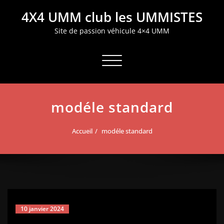
Aller
4X4 UMM club les UMMISTES
au
contenu
Site de passion véhicule 4×4 UMM
Afficher/masquer la navigation
modéle standard
Accueil
modéle standard
10 janvier 2024