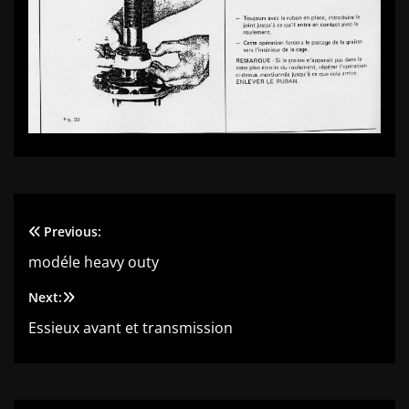
Previous:
Navigation
modéle heavy outy
de
Next:
l’article
Essieux avant et transmission