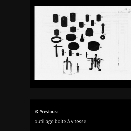
Previous:
Navigation
outillage boite à vitesse
de