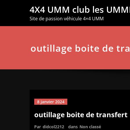
Aller
4X4 UMM club les UMM
au
contenu
Site de passion véhicule 4×4 UMM
outillage boite de tr
8 janvier 2024
outillage boite de transfert
Par
didcol2212
dans
Non classé