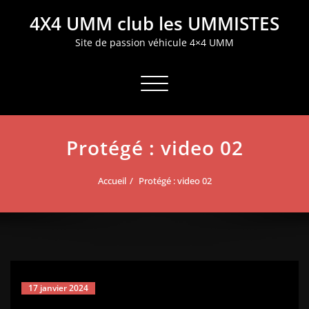
Aller
4X4 UMM club les UMMISTES
au
contenu
Site de passion véhicule 4×4 UMM
Afficher/masquer la navigation
Protégé : video 02
Accueil
Protégé : video 02
17 janvier 2024