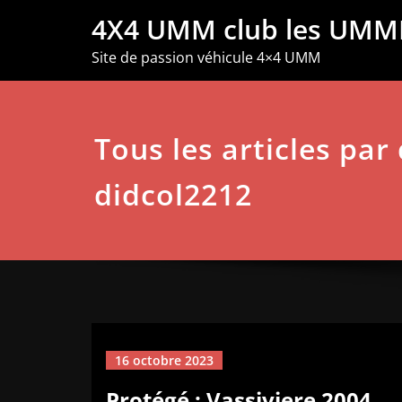
Aller
4X4 UMM club les UMM
au
contenu
Site de passion véhicule 4×4 UMM
Tous les articles par
didcol2212
16 octobre 2023
Protégé : Vassiviere 2004