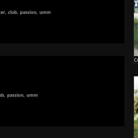
ter
,
club
,
passion
,
umm
C
ub
,
passion
,
umm