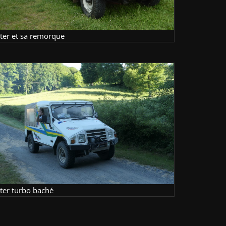
lter et sa remorque
lter turbo baché