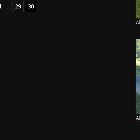
1
29
30
…
A
A