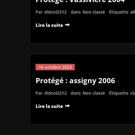
Par
didcol2212
dans
Non classé
Étiquette
al
Lire la suite
16 octobre 2023
Protégé : assigny 2006
Par
didcol2212
dans
Non classé
Étiquette
cl
Lire la suite