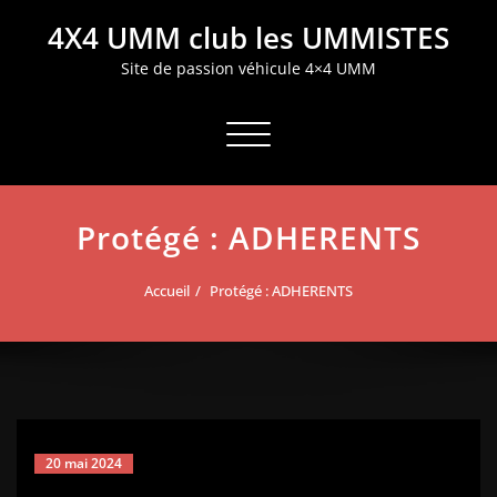
Aller
4X4 UMM club les UMMISTES
au
contenu
Site de passion véhicule 4×4 UMM
Afficher/masquer la navigation
Protégé : ADHERENTS
Accueil
Protégé : ADHERENTS
20 mai 2024